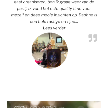
gaat organiseren, ben ik graag weer van de
partij. Ik vond het echt quality time voor
w
mezelf en deed mooie inzichten op. Daphne is
een hele rustige en fijne
…
“Evelien – Soul Creatio
Lees verder
Next
Slide