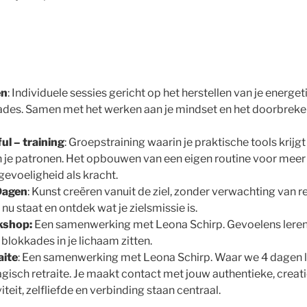
en
: Individuele sessies gericht op het herstellen van je energe
kades. Samen met het werken aan je mindset en het doorbrek
l – training
: Groepstraining waarin je praktische tools krijg
 je patronen. Het opbouwen van een eigen routine voor meer
 gevoeligheid als kracht.
Dagen
: Kunst creëren vanuit de ziel, zonder verwachting van re
 nu staat en ontdek wat je zielsmissie is.
kshop:
Een samenwerking met Leona Schirp. Gevoelens leren 
lokkades in je lichaam zitten.
aite
: Een samenwerking met Leona Schirp. Waar we 4 dagen 
gisch retraite. Je maakt contact met jouw authentieke, creat
iteit, zelfliefde en verbinding staan centraal.