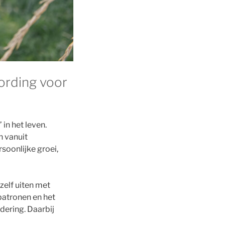
ording voor
in het leven.
n vanuit
rsoonlijke groei,
ezelf uiten met
patronen en het
dering. Daarbij