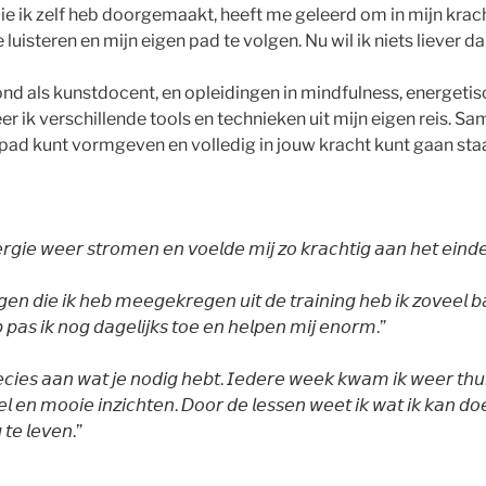
ie ik zelf heb doorgemaakt, heeft me geleerd om in mijn krach
te luisteren en mijn eigen pad te volgen. Nu wil ik niets liever 
nd als kunstdocent, en opleidingen in mindfulness, energetis
r ik verschillende tools en technieken uit mijn eigen reis. 
e pad kunt vormgeven en volledig in jouw kracht kunt gaan sta
𝘦𝘳𝘨𝘪𝘦 𝘸𝘦𝘦𝘳 𝘴𝘵𝘳𝘰𝘮𝘦𝘯 𝘦𝘯 𝘷𝘰𝘦𝘭𝘥𝘦 𝘮𝘪𝘫 𝘻𝘰 𝘬𝘳𝘢𝘤𝘩𝘵𝘪𝘨 𝘢𝘢𝘯 𝘩𝘦𝘵 𝘦𝘪𝘯
𝘨𝘦𝘯 𝘥𝘪𝘦 𝘪𝘬 𝘩𝘦𝘣 𝘮𝘦𝘦𝘨𝘦𝘬𝘳𝘦𝘨𝘦𝘯 𝘶𝘪𝘵 𝘥𝘦 𝘵𝘳𝘢𝘪𝘯𝘪𝘯𝘨 𝘩𝘦𝘣 𝘪𝘬 𝘻𝘰𝘷𝘦𝘦𝘭 𝘣
 𝘱𝘢𝘴 𝘪𝘬 𝘯𝘰𝘨 𝘥𝘢𝘨𝘦𝘭𝘪𝘫𝘬𝘴 𝘵𝘰𝘦 𝘦𝘯 𝘩𝘦𝘭𝘱𝘦𝘯 𝘮𝘪𝘫 𝘦𝘯𝘰𝘳𝘮.”
𝘤𝘪𝘦𝘴 𝘢𝘢𝘯 𝘸𝘢𝘵 𝘫𝘦 𝘯𝘰𝘥𝘪𝘨 𝘩𝘦𝘣𝘵. 𝘐𝘦𝘥𝘦𝘳𝘦 𝘸𝘦𝘦𝘬 𝘬𝘸𝘢𝘮 𝘪𝘬 𝘸𝘦𝘦𝘳 𝘵𝘩𝘶
 𝘦𝘯 𝘮𝘰𝘰𝘪𝘦 𝘪𝘯𝘻𝘪𝘤𝘩𝘵𝘦𝘯. 𝘋𝘰𝘰𝘳 𝘥𝘦 𝘭𝘦𝘴𝘴𝘦𝘯 𝘸𝘦𝘦𝘵 𝘪𝘬 𝘸𝘢𝘵 𝘪𝘬 𝘬𝘢𝘯 𝘥𝘰
 𝘵𝘦 𝘭𝘦𝘷𝘦𝘯.”