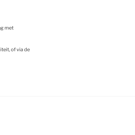
ing met
teit, of via de