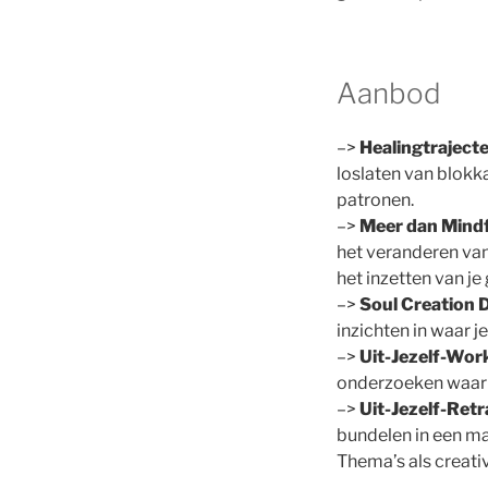
Aanbod
–>
Healingtraject
loslaten van blok
patronen.
–>
Meer dan Mindfu
het veranderen van
het inzetten van je
–>
Soul Creation 
inzichten in waar je
–>
Uit-Jezelf-Wor
onderzoeken waar b
–>
Uit-Jezelf-Retr
bundelen in een ma
Thema’s als creativ