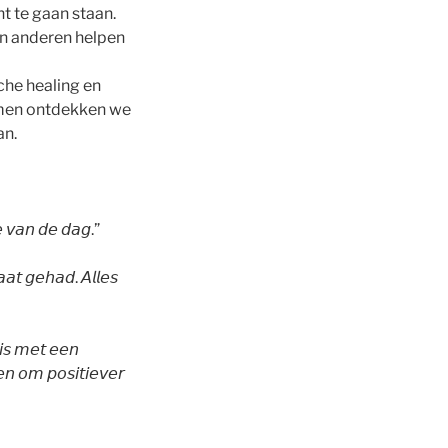
t te gaan staan.
dan anderen helpen
che healing en
Samen ontdekken we
an.
𝘦 𝘷𝘢𝘯 𝘥𝘦 𝘥𝘢𝘨.”
𝘢𝘢𝘵 𝘨𝘦𝘩𝘢𝘥. 𝘈𝘭𝘭𝘦𝘴
𝘪𝘴 𝘮𝘦𝘵 𝘦𝘦𝘯
𝘯 𝘰𝘮 𝘱𝘰𝘴𝘪𝘵𝘪𝘦𝘷𝘦𝘳