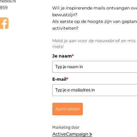
nebos.nl
859
Wil je inspirerende mails ontvangen ov
bewustzijn?
Als eerste op de hoogte zijn van gepla
activiteiten?
Meld je aan voor de nieuwsbrief en mis
niets!
Je naam
*
E-mail
*
Aanmelden
Marketing door
A