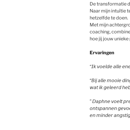
De transformatie d
Naar mijn intuïtie 
hetzelfde te doen.
Met mijn achtergro
coaching, combinee
hoe jij jouw uniek
Ervaringen
“𝘐𝘬 𝘷𝘰𝘦𝘭𝘥𝘦 𝘢𝘭𝘭𝘦 𝘦𝘯
“𝘉𝘪𝘫 𝘢𝘭𝘭𝘦 𝘮𝘰𝘰𝘪𝘦 𝘥𝘪
𝘸𝘢𝘵 𝘪𝘬 𝘨𝘦𝘭𝘦𝘦𝘳𝘥 𝘩𝘦
” 𝘋𝘢𝘱𝘩𝘯𝘦 𝘷𝘰𝘦𝘭𝘵 𝘱𝘳
𝘰𝘯𝘵𝘴𝘱𝘢𝘯𝘯𝘦𝘯 𝘨𝘦𝘷𝘰𝘦
𝘦𝘯 𝘮𝘪𝘯𝘥𝘦𝘳 𝘢𝘯𝘨𝘴𝘵𝘪𝘨