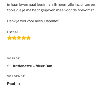
in haar leven gaat beginnen. Ik neem alle inzichten en
tools die je me hebt gegeven mee voor de toekomst.
Dank je wel voor alles, Daphne!”
Esther
Bericht
Vorig
VORIGE
navigatie
bericht
Antionette – Meer Dan
Volgend
VOLGENDE
bericht
Paul